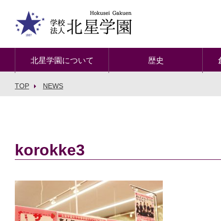
北星学園について
歴史
TOP
NEWS
korokke3