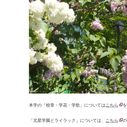
本学の「校章・学花・学歌」については
こちら
を
「北星学園とライラック」については、
こちら
の