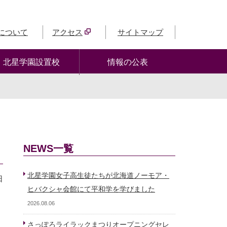
について
アクセス
サイトマップ
北星学園設置校
情報の公表
NEWS一覧
北星学園女子高生徒たちが北海道ノーモア・
日
ヒバクシャ会館にて平和学を学びました
2026.08.06
さっぽろライラックまつりオープニングセレ