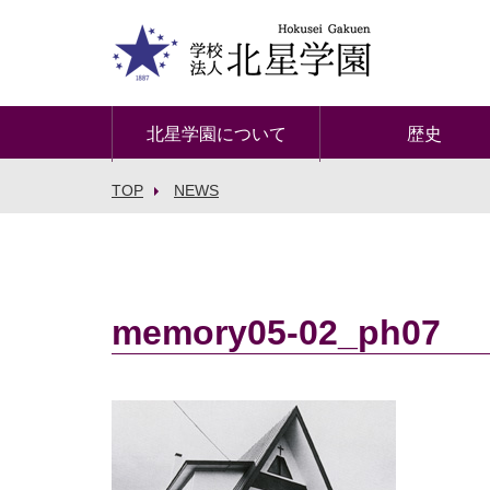
北星学園について
歴史
TOP
NEWS
memory05-02_ph07