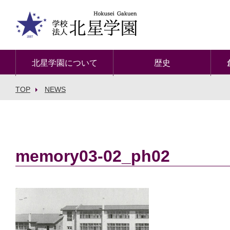
北星学園について
歴史
TOP
NEWS
memory03-02_ph02