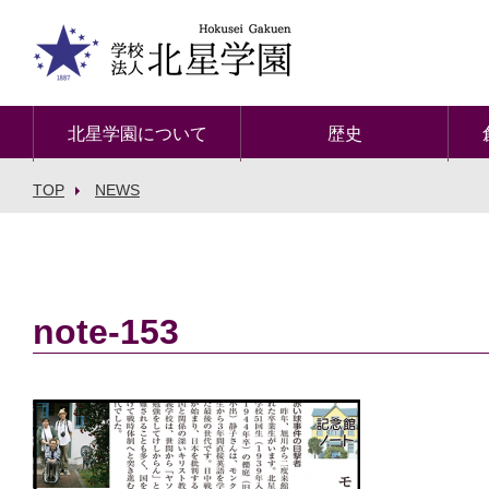
北星学園について
歴史
TOP
NEWS
note-153