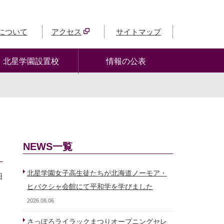
について
アクセス
サイトマップ
北星学園設置校
情報の公表
NEWS一覧
北星学園女子高生徒たちが北海道ノーモア・
日
ヒバクシャ会館にて平和学を学びました
2026.08.06
さっぽろライラックまつりオープニングセレ