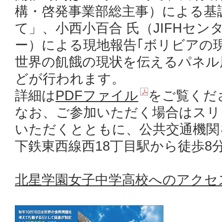
構・啓発事業部総主事）による基
て」、小西小百合 氏（JIFHセ
ー）による現地報告｢ボリビアの
世界の飢餓の現状を伝えるパネル
どが行われます。
詳細は
PDFファイル
をご覧くだ
なお、ご参加いただく場合はスリ
いただくとともに、公共交通機関
下鉄東西線西18丁目駅から徒歩8
北星学園女子中学高校へのアクセ