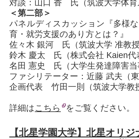
対談：山口 香 氏（筑波大学体育
＜第二部＞
パネルディスカッション『多様な
育・就労支援のあり方とは？』
佐々木 銀河 氏（筑波大学 准教
鈴木 慶太 氏（株式会社 Kaien
名田 憲史 氏（大学生発達障害当
ファシリテーター：近藤 武夫（
企画代表 竹田一則（筑波大学教
詳細は
こちら
をご覧ください。
【北星学園大学】北星オリジ