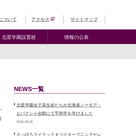
について
アクセス
サイトマップ
北星学園設置校
情報の公表
NEWS一覧
北星学園女子高生徒たちが北海道ノーモア・
ヒバクシャ会館にて平和学を学びました
日
2026.08.06
さっぽろライラックまつりオープニングセレ