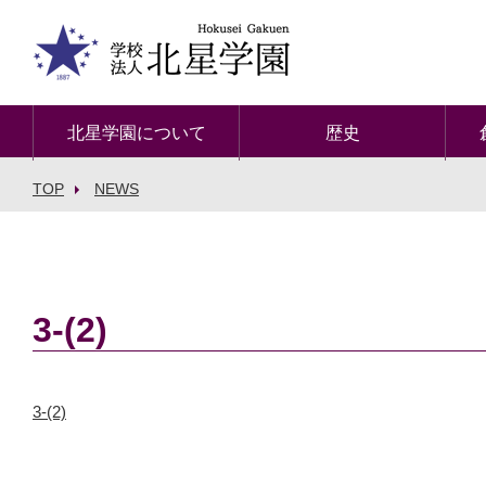
北星学園について
歴史
TOP
NEWS
3-(2)
3-(2)