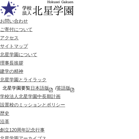
お問い合わせ
ご寄付について
アクセス
サイトマップ
北星学園について
理事長挨拶
建学の精神
北星学園とライラック
北星学園要覧
日本語版
/
英語版
学校法人北星学園中長期計画
設置校のミッションとポリシー
歴史
沿革
創立120周年記念行事
北星学園アーカイブス