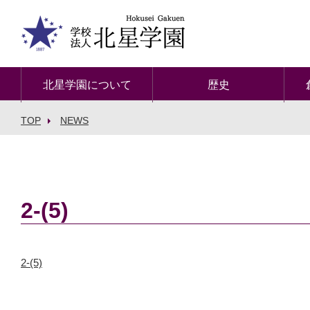
北星学園について
歴史
TOP
NEWS
2-(5)
2-(5)