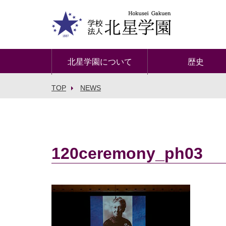
北星学園について
歴史
TOP
NEWS
120ceremony_ph03