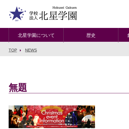
北星学園について
歴史
TOP
NEWS
無題