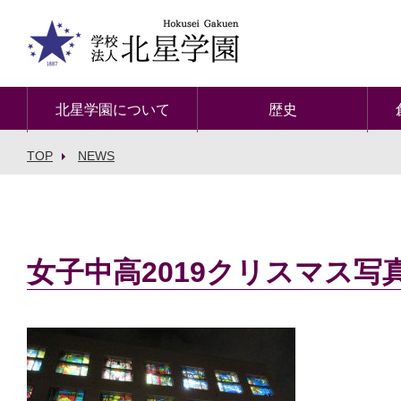
北星学園について
歴史
TOP
NEWS
女子中高2019クリスマス写