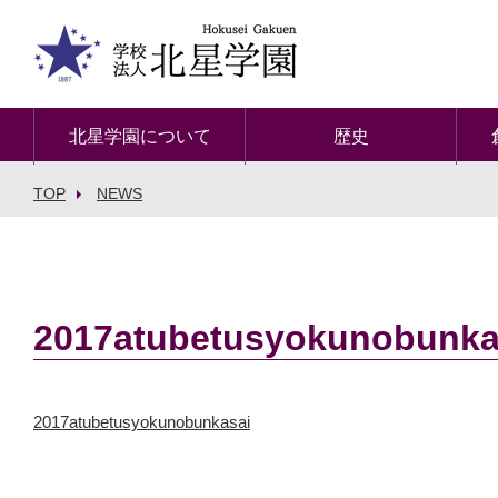
北星学園について
歴史
TOP
NEWS
2017atubetusyokunobunka
2017atubetusyokunobunkasai