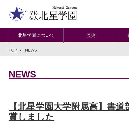
北星学園について
歴史
TOP
NEWS
NEWS
【北星学園大学附属高】書道
賞しました