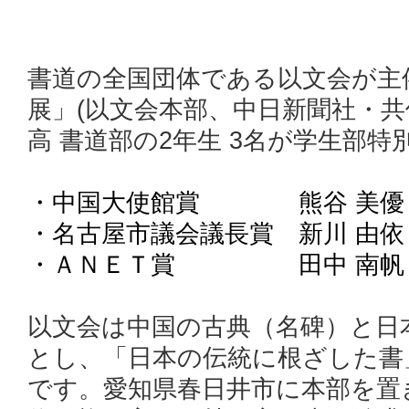
書道の全国団体である以文会が主
展」(以文会本部、中日新聞社・共
高 書道部の2年生 3名が学生部
・中国大使館賞 熊谷 美優 
・名古屋市議会議長賞 新川 由依
・ＡＮＥＴ賞 田中 南帆 
以文会は中国の古典（名碑）と日
とし、「日本の伝統に根ざした書
です。愛知県春日井市に本部を置