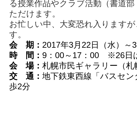
る授業作品やクラブ活動（書道部
ただけます。
お忙しい中、大変恐れ入りますが
す。
会 期：
2017年3月22日（水）～
時 間：
9：00～17：00 ※26日
会 場：
札幌市民ギャラリー（札幌
交 通：
地下鉄東西線「バスセン
歩2分