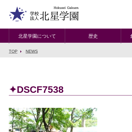
北星学園について
歴史
TOP
NEWS
✦DSCF7538