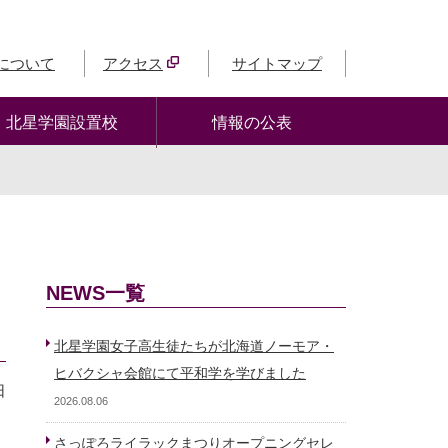
について
アクセス
サイトマップ
北星学園設置校
情報の公表
NEWS一覧
北星学園女子高生徒たちが北海道ノーモア・
ヒバクシャ会館にて平和学を学びました
日
2026.08.06
さっぽろライラックまつりオープニングセレ