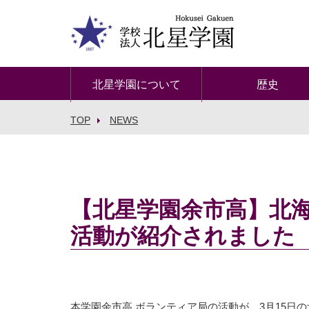
北星学園について
歴史
TOP
NEWS
【北星学園余市高】北
活動が紹介されました
本学園余市高 ボランティア局の活動が、3月15日