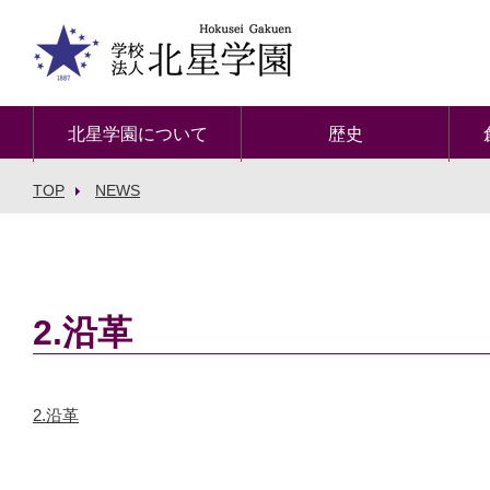
北星学園について
歴史
TOP
NEWS
2.沿革
2.沿革