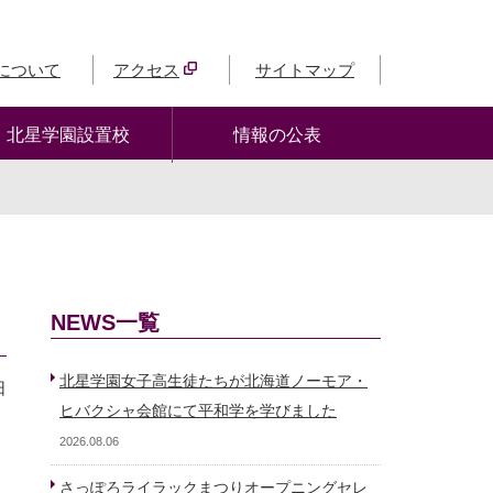
について
アクセス
サイトマップ
北星学園設置校
情報の公表
NEWS一覧
北星学園女子高生徒たちが北海道ノーモア・
日
ヒバクシャ会館にて平和学を学びました
2026.08.06
さっぽろライラックまつりオープニングセレ