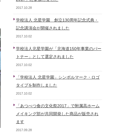
く
2017.10.28
学校法人 北星学園 創立130周年記念式典・
記念講演会が開催されました
2017.10.02
学校法人北星学園が「北海道150年事業のパー
トナー」として選定されました
2017.10.02
「学校法人 北星学園」シンボルマーク・ロゴ
タイプを制作しました
2017.10.02
「あつべつ食の文化祭2017」で附属高ホーム
メイキング部が共同開発した商品が販売され
ます
2017.09.28