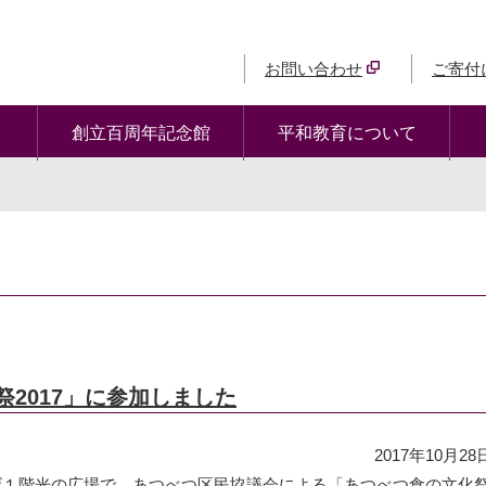
お問い合わせ
ご寄付
創立百周年記念館
平和教育について
2017」に参加しました
2017年10月28
アザ１階光の広場で、あつべつ区民協議会による「あつべつ食の文化