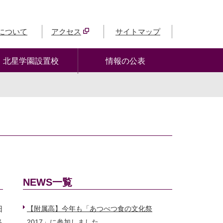
について
アクセス
サイトマップ
北星学園設置校
情報の公表
NEWS一覧
日
【附属高】今年も「あつべつ食の文化祭
祭
2017」に参加しました