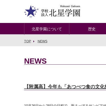
北星学園について
歴史
TOP
NEWS
NEWS
【附属高】今年も「あつべつ食の文化祭
10月26日から28日の日程で、新さっぽろサンピ