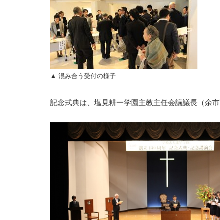
▲ 混み合う受付の様子
記念式典は、塩見耕一学園主教主任会議議長（余市